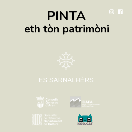
PINTA
eth tòn patrimòni
ES SARNALHÈRS