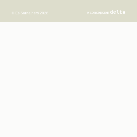
delta
// concepcion
© Es Sarnalhers 2026