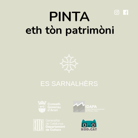
PINTA
eth tòn patrimòni
ES SARNALHÈRS