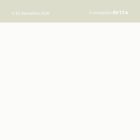
delta
// concepcion
© Es Sarnalhers 2026