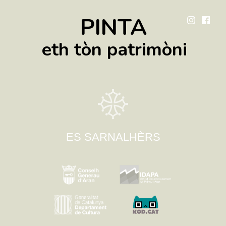
PINTA
eth tòn patrimòni
ES SARNALHÈRS