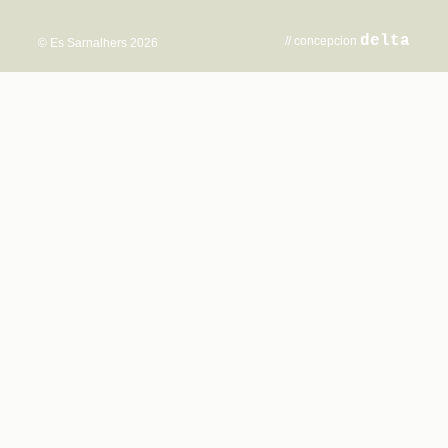
delta
// concepcion
© Es Sarnalhers 2026