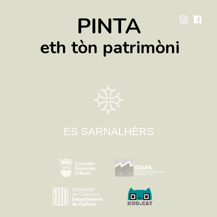
PINTA
eth tòn patrimòni
ES SARNALHÈRS