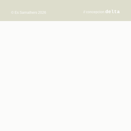
delta
// concepcion
© Es Sarnalhers 2026