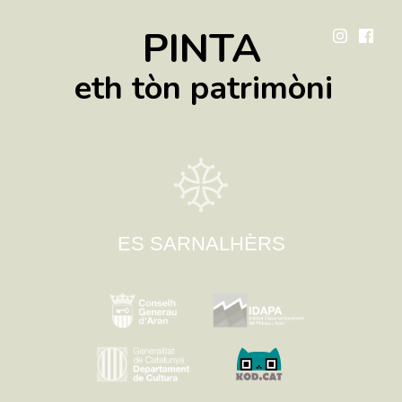
PINTA
eth tòn patrimòni
ES SARNALHÈRS