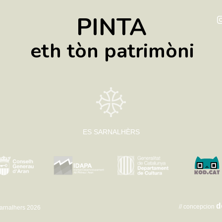
PINTA
eth tòn patrimòni
ES SARNALHÈRS
d
// concepcion
arnalhers 2026