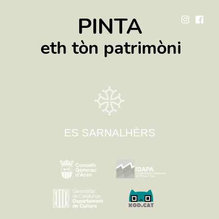
PINTA
eth tòn patrimòni
ES SARNALHÈRS