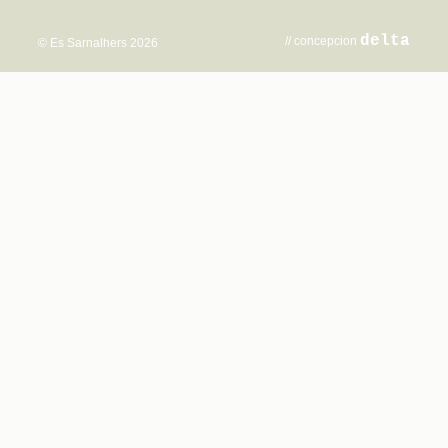
delta
// concepcion
© Es Sarnalhers 2026