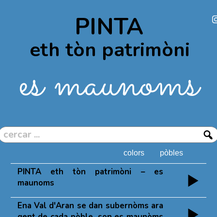
PINTA
eth tòn patrimòni
es maunoms
colors
pòbles
PINTA eth tòn patrimòni – es
maunoms
Ena Val d'Aran se dan subernòms ara
gent de cada pòble, son es maunòms