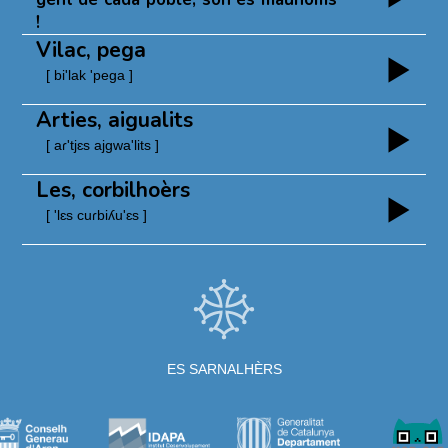
!
Vilac, pega
[ bi'lak 'pega ]
Arties, aigualits
[ aɾ'tjɛs ajgwa'lits ]
Les, corbilhoèrs
[ 'lɛs cuɾbiʎu'ɛs ]
ES SARNALHÈRS